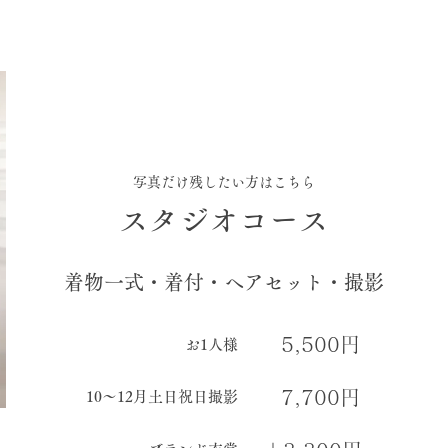
写真だけ残したい方はこちら
スタジオコース
着物一式・着付・ヘアセット・撮影
5,500円
お1人様
7,700円
10～12月土日祝日撮影