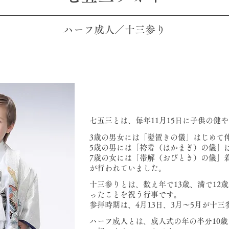
ハーフ成人／十三参り
七五三とは、毎年11月15日に子供の健
3歳の男女には「髪置きの儀」はじめて
5歳の男には「袴着（はかまぎ）の儀」
7歳の女には「帯解（おびとき）の儀」
が行われていました。
十三参りとは、数え年で13歳、満で12
ったことを祝う行事です。
参拝時期は、4月13日、3月〜5月が十
ハーフ成人とは、成人式の年の半分10