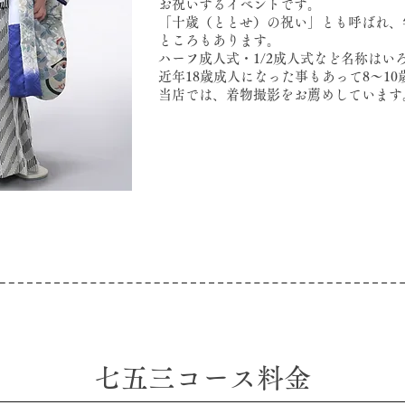
お祝いするイベントです。
「十歳（ととせ）の祝い」とも呼ばれ、
ところもあります。
ハーフ成人式・1/2成人式など名称はい
近年18歳成人になった事もあって8～10
当店では、着物撮影をお薦めしています
七五三コース料金