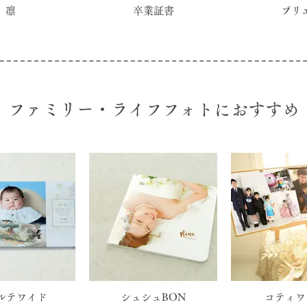
凛
卒業証書
プリ
ファミリー・ライフフォトにおすすめ
ルテワイド
シュシュBON
コティワ