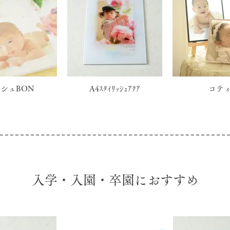
シュBON
A4ｽﾀｲﾘｯｼｭｱｸｱ
コテ
入学・入園・卒園におすすめ