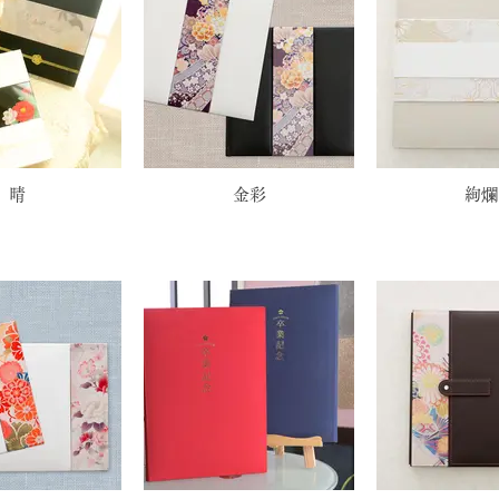
晴
金彩
絢爛